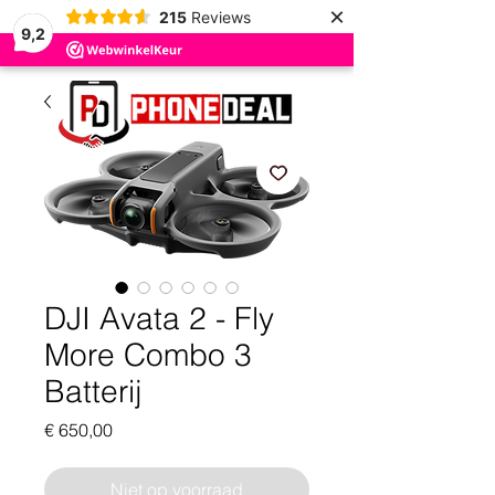
×
215
Reviews
9,2
DJI Avata 2 - Fly
More Combo 3
Batterij
Prijs
€ 650,00
Niet op voorraad