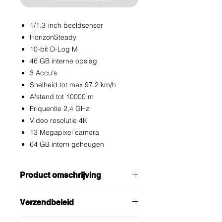
1/1.3-inch beeldsensor
HorizonSteady
10-bit D-Log M
46 GB interne opslag
3 Accu's
Snelheid tot max 97.2 km/h
Afstand tot 10000 m
Friquentie 2,4 GHz
Video resolutie 4K
13 Megapixel camera
64 GB intern geheugen
Product omschrijving
DJI Avata 2 Fly More Combo (Three
Verzendbeleid
Batteries)
Ontdek DJI's nieuwste drone: de DJI
Gratis verzekerde verzending bij