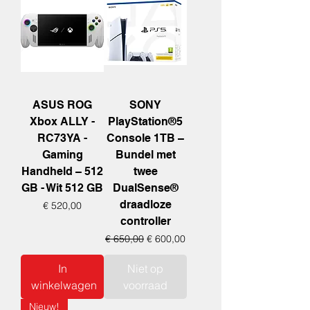
ASUS ROG
SONY
Xbox ALLY -
PlayStation®5
RC73YA -
Console 1TB –
Gaming
Bundel met
Handheld – 512
twee
GB - Wit 512 GB
DualSense®
draadloze
Prijs
€ 520,00
controller
Normale prijs
Verkoopprijs
€ 650,00
€ 600,00
In
Niet op
winkelwagen
voorraad
Nieuw!