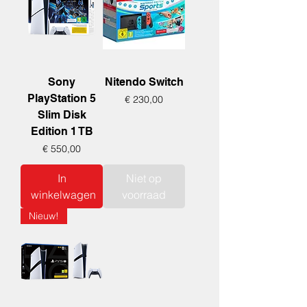
Sony
Nitendo Switch
PlayStation 5
Prijs
€ 230,00
Slim Disk
Edition 1 TB
Prijs
€ 550,00
In
Niet op
winkelwagen
voorraad
Nieuw!