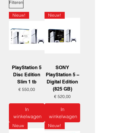
Filteren
Nieuw!
Nieuw!
PlayStation 5
SONY
Disc Edition
PlayStation 5 –
Slim 1 tb
Digital Edition
(825 GB)
Prijs
€ 550,00
Prijs
€ 520,00
In
In
winkelwagen
winkelwagen
Nieuw
Nieuw!