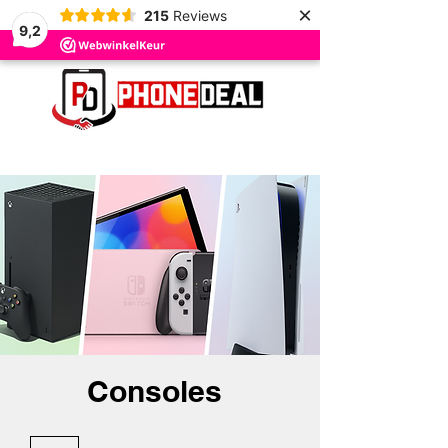
×
215
Reviews
9,2
Consoles