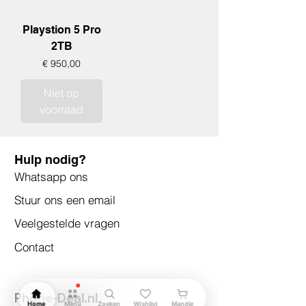
Playstion 5 Pro
2TB
Prijs
€ 950,00
Niet op
voorraad
Hulp nodig?
Whatsapp ons
Stuur ons een email
Veelgestelde vragen
Contact
Phone-Deal.nl
Home
Menu
Zoeken
Wishlist
Mandje