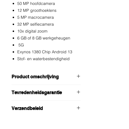
50 MP hoofdcamera
12 MP groothoeklens
5 MP macrocamera
32 MP selfiecamera
10x digital zoom
6 GB of 8 GB werkgeheugen
5G
Exynos 1380 Chip Android 13
Stof- en waterbestendigheid
Product omschrijving
De Galaxy A54 5G heeft een Infinity-
Tevredenheidsgarantie
O Display met Full HD+-resolutie.
Door het antireflecterende 6.4-inch-
Wij bieden u de beste prijs
scherm met Super AMOLED-
Verzendbeleid
14 dagen bedenktijd!
technologie geniet je van kleurrijke
2Jaar Fabrieksgarantie
beelden bij alles wat je doet op deze
Gratis verzekerde verzending bij
Gratis Verzending
smartphone. Films kijken, scrollen
bestellingen vanaf €30!