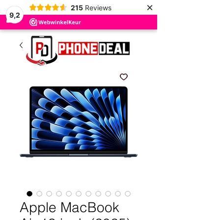
×
215
Reviews
9,2
Apple MacBook