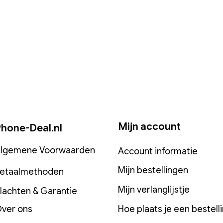
Met de superkracht
De M4 Pro chip vlieg
compileren van milj
zelfs de meest compl
renderen van ingewi
MacBook Pro is altijd
op netstroom of op d
batterijduur tot 22 uu
Apps vliegen dankzij
Alle apps die je vaak
Mijn account
Adobe Photoshop en
hone-Deal.nl
kunt zelfs veel van j
rechtstreeks op je M
lgemene Voorwaarden
Account informatie
fantastische dingen 
laat samenwerken. Ko
Mijn bestellingen
etaalmethoden
het op je iMac. Geb
gesprekken te beantw
Mijn verlanglijstje
lachten & Garantie
Berichten. En dat is
ver ons
Hoe plaats je een bestell
Aansluiten wat je maa