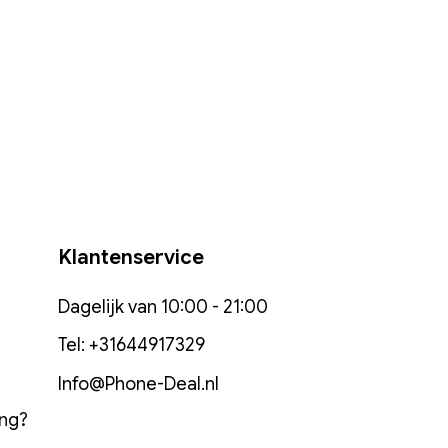
 van M4 Pro of M4 Max
t door veeleisende taken zoals het
oenen regels code. M4 Max kan
exe workflows aan, zoals het
kkelde 3D content. De 16 inch
 uitzonderlijk snel, of die nu werkt
e batterij met een lange
r.
 Apple Silicon
 gebruikt, zoals Microsoft Excel,
 Zoom, werken razendsnel. Je
Klantenservice
e favoriete iPhone- en iPad-apps
ac gebruiken. Je krijgt de meest
Dagelijk van 10:00 - 21:00
voor elkaar als je je Apple devices
pieer iets op je iPhone en plak
Tel: +31644917329
ruik je Mac om FaceTime-
oorden of berichtjes te sturen in
Info@Phone-Deal.nl
 nog maar het begin.
ing?
r wilt