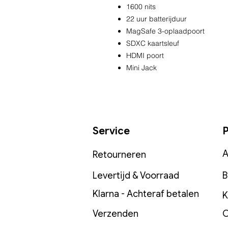
1600 nits
22 uur batterijduur
MagSafe 3-oplaadpoort
SDXC kaartsleuf
HDMI poort
Mini Jack
Service
P
A
Retourneren
Levertijd & Voorraad
B
Klarna - Achteraf betalen
K
Verzenden
O