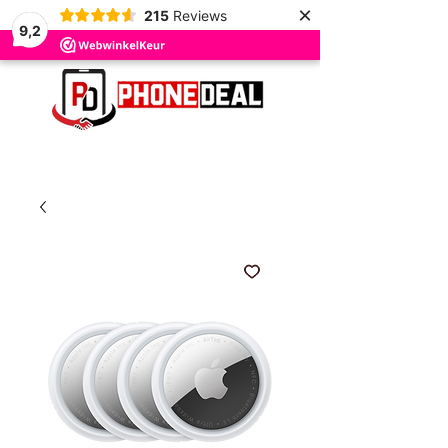
×
215
Reviews
9,2