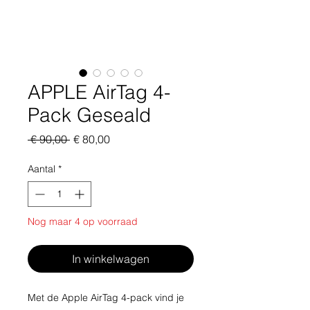
APPLE AirTag 4-
Pack Geseald
Normale prijs
Verkoopprijs
 € 90,00 
€ 80,00
Aantal
*
Nog maar 4 op voorraad
In winkelwagen
Met de Apple AirTag 4-pack vind je