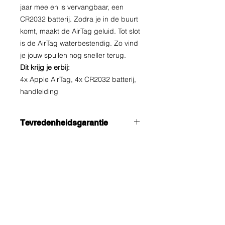
jaar mee en is vervangbaar, een
CR2032 batterij. Zodra je in de buurt
komt, maakt de AirTag geluid. Tot slot
is de AirTag waterbestendig. Zo vind
je jouw spullen nog sneller terug.
Dit krijg je erbij:
4x Apple AirTag, 4x CR2032 batterij,
handleiding
Tevredenheidsgarantie
Wij bieden u de beste prijs
14 dagen bedenktijd!
1 Jaar Fabrieksgarantie
Gratis Verzending