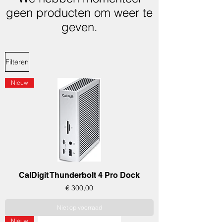
geen producten om weer te
geven.
Filteren
Nieuw
CalDigit Thunderbolt 4 Pro Dock
Prijs
€ 300,00
Niet op voorraad
Nieuw