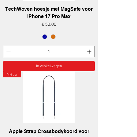
TechWoven hoesje met MagSafe voor
iPhone 17 Pro Max
Prijs
€ 50,00
In winkelwagen
Nieuw
Apple Strap Crossbodykoord voor