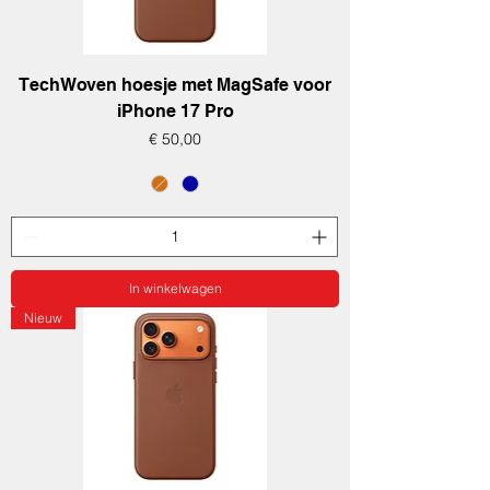
TechWoven hoesje met MagSafe voor
iPhone 17 Pro
Prijs
€ 50,00
In winkelwagen
Nieuw