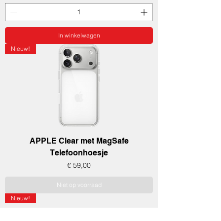
In winkelwagen
Nieuw!
APPLE Clear met MagSafe
Telefoonhoesje
Prijs
€ 59,00
Niet op voorraad
Nieuw!