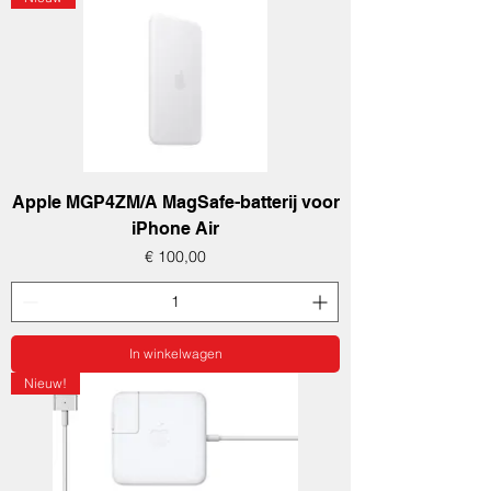
Apple MGP4ZM/A MagSafe-batterij voor
iPhone Air
Prijs
€ 100,00
In winkelwagen
Nieuw!