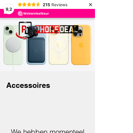
×
215
Reviews
9,2
Accessoires
We hebben momenteel