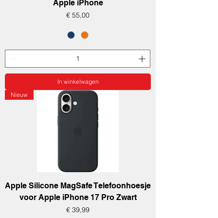
Apple iPhone
Prijs
€ 55,00
In winkelwagen
Nieuw
Apple Silicone MagSafe Telefoonhoesje
voor Apple iPhone 17 Pro Zwart
Prijs
€ 39,99