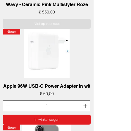
Wavy - Ceramic Pink Multistyler Roze
Prijs
€ 550,00
Niet op voorraad
Nieuw
Apple 96W USB-C Power Adapter in wit
Prijs
€ 60,00
In winkelwagen
Nieuw