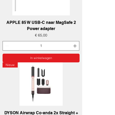
APPLE 85 W USB-C naar MagSafe 2
Power adapter
Prijs
€ 65,00
In winkelwagen
Nieuw
DYSON Airwrap Co-anda 2x Straight +