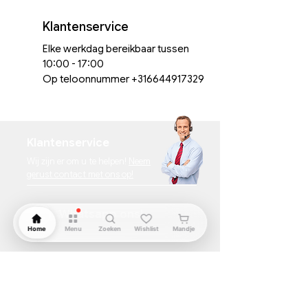
Klantenservice
Elke werkdag bereikbaar tussen
10:00 - 17:00
Op teloonnummer
+316644917329
Klantenservice
Wij zijn er om u te helpen!
Neem
gerust contact met ons op!
Whatsapp ons!
Home
Menu
Zoeken
Wishlist
Mandje
Categorieën