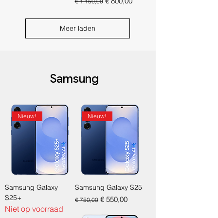
Normale prijs
Verkoopprijs
€ 800,00
€ 1.150,00
Meer laden
Samsung
Nieuw!
Nieuw!
Samsung Galaxy
Samsung Galaxy S25
S25+
Normale prijs
Verkoopprijs
€ 550,00
€ 750,00
Niet op voorraad